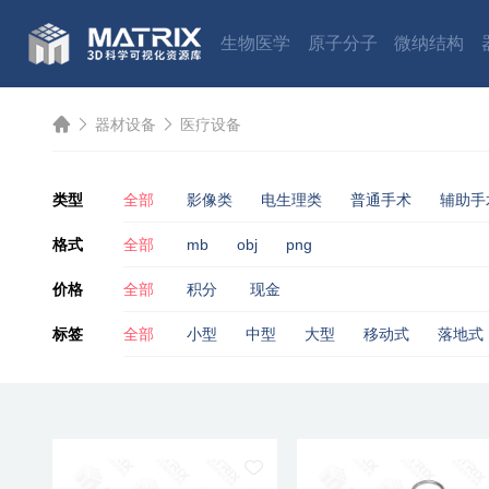
生物医学
原子分子
微纳结构
器材设备
医疗设备
类型
全部
影像类
电生理类
普通手术
辅助手
格式
全部
mb
obj
png
价格
全部
积分
现金
标签
全部
小型
中型
大型
移动式
落地式