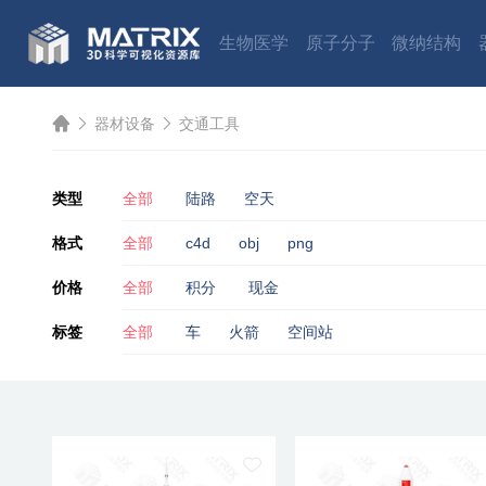
生物医学
原子分子
微纳结构
器材设备
交通工具
类型
全部
陆路
空天
格式
全部
c4d
obj
png
价格
全部
积分
现金
标签
全部
车
火箭
空间站