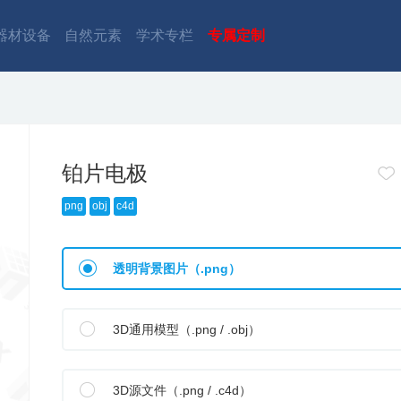
器材设备
自然元素
学术专栏
专属定制
铂片电极
png
obj
c4d
透明背景图片（.png）
3D通用模型（.png / .obj）
3D源文件（.png / .c4d）